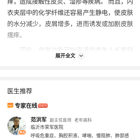
痒，造成接触性皮炎、湿疹等疾病。 而且，内
衣夹层中的化学纤维还容易产生静电，使皮肤
的水分减少，皮屑增多，进而诱发或加剧皮肤
瘙痒。
因此，皮肤功能开始衰退的老年人长期穿
展开全文
保暖内衣，会加重冬季频发的皮肤瘙痒症状。
传统的纯棉内衣虽然保暖性相对较弱，但对老
人、儿童、某些过敏性体质的人群来说，可能
医生推荐
更安全。
专家在线
（实习编辑：朱东漫）
范洪军
副主任医师
老年病科
2010-11-30
举报/反馈
临沂市荣军医院
本内容不能代替面诊，如有不适请尽快就医
精选
呼吸危重症、胸腔积液、哮喘、慢阻肺、肺部感